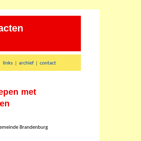
acten
|
|
|
links
archief
contact
epen met
ten
gemeinde Brandenburg