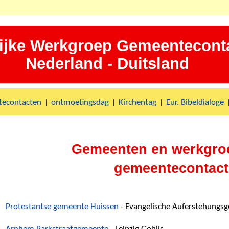
ijke Werkgroep Gemeentecont
Nederland - Duitsland
|
|
|
econtacten
ontmoetingsdag
Kirchentag
Eur. Bibeldialoge
Gemeenten en werkgro
gemeentecontac
Protestantse gemeente Huissen
- Evangelische Auferstehungs